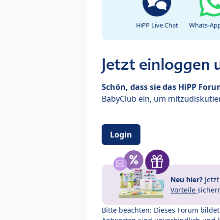
HiPP Live Chat
Whats-App
Jetzt einloggen
Schön, dass sie das HiPP For
BabyClub ein, um mitzudiskutier
Login
Neu hier?
Jetz
Vorteile
sicher
Bitte beachten: Dieses Forum bilde