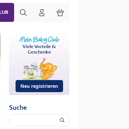
Suche
HiPP Mein Babyclub
Warenkorb
LUB
Viele Vorteile &
Geschenke
Neu registrieren
Suche
Suche