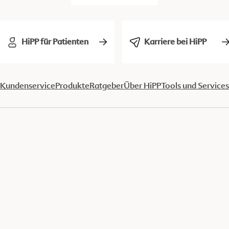
HiPP für Patienten
Karriere bei HiPP
Kundenservice
Produkte
Ratgeber
Über HiPP
Tools und Services