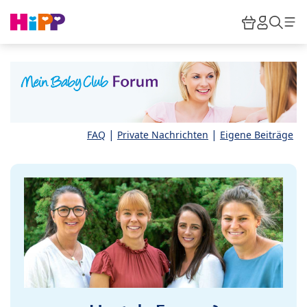
Skip to main content
Warenkor
HiPP M
Such
|
|
FAQ
Private Nachrichten
Eigene Beiträge