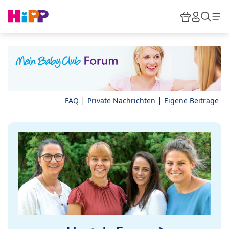
Skip to main content
Warenkor
HiPP M
Such
|
|
FAQ
Private Nachrichten
Eigene Beiträge