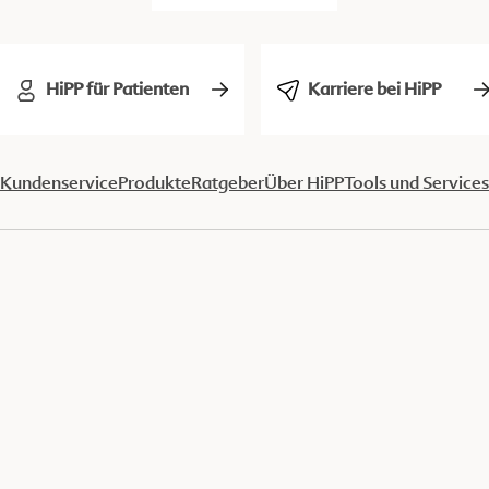
HiPP für Patienten
Karriere bei HiPP
Kundenservice
Produkte
Ratgeber
Über HiPP
Tools und Services