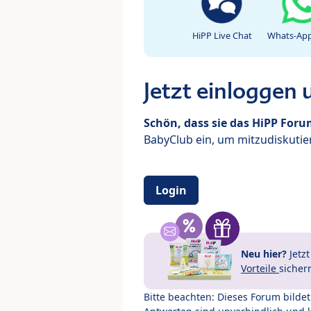
HiPP Live Chat
Whats-App
Jetzt einloggen
Schön, dass sie das HiPP For
BabyClub ein, um mitzudiskutier
Login
Neu hier?
Jetz
Vorteile
sicher
Bitte beachten: Dieses Forum bilde