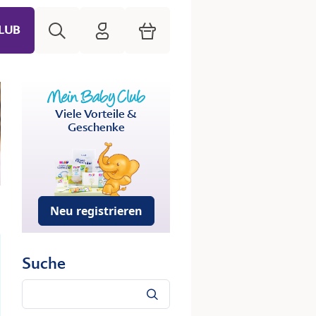
Suche
HiPP Mein Babyclub
Warenkorb
LUB
Viele Vorteile &
Geschenke
Neu registrieren
Suche
Suche