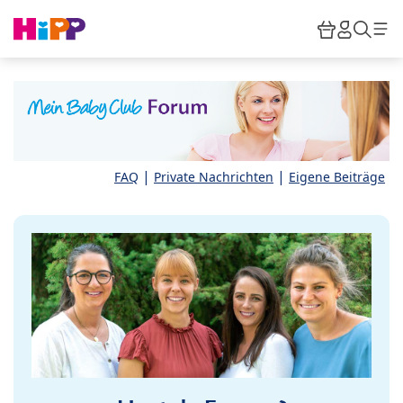
Skip to main content
Warenkor
HiPP M
Such
|
|
FAQ
Private Nachrichten
Eigene Beiträge