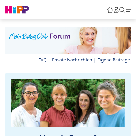
Skip to main content
Warenkor
HiPP M
Such
|
|
FAQ
Private Nachrichten
Eigene Beiträge