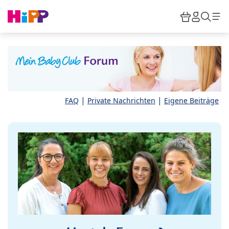
Skip to main content
Warenkor
HiPP M
Such
|
|
FAQ
Private Nachrichten
Eigene Beiträge