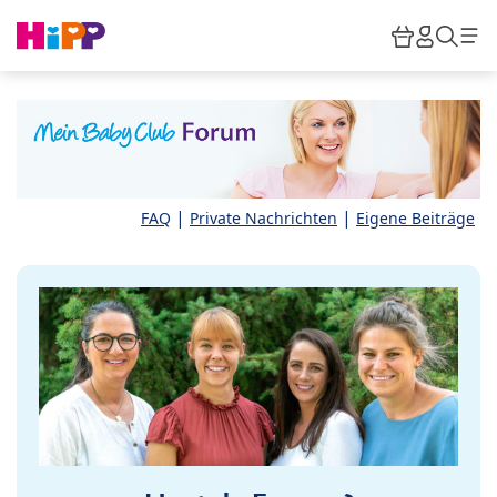
Skip to main content
Warenkor
HiPP M
Such
|
|
FAQ
Private Nachrichten
Eigene Beiträge