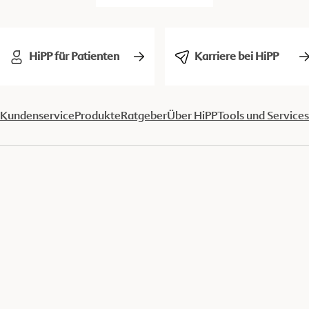
HiPP für Patienten
Karriere bei HiPP
Kundenservice
Produkte
Ratgeber
Über HiPP
Tools und Services