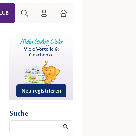
Suche
HiPP Mein Babyclub
Warenkorb
LUB
Viele Vorteile &
Geschenke
Neu registrieren
Suche
Suche