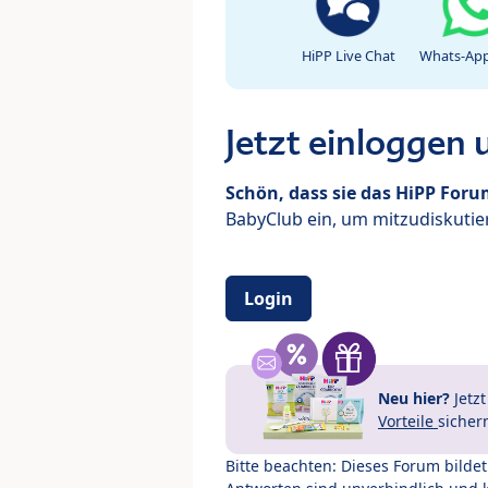
HiPP Live Chat
Whats-App
Jetzt einloggen
Schön, dass sie das HiPP For
BabyClub ein, um mitzudiskutier
Login
Neu hier?
Jetz
Vorteile
sicher
Bitte beachten: Dieses Forum bilde