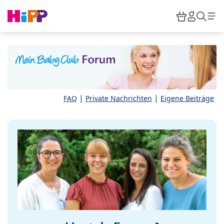
Skip to main content
Warenkor
HiPP M
Such
|
|
FAQ
Private Nachrichten
Eigene Beiträge