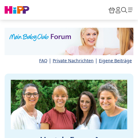
Skip to main content
Warenkor
HiPP M
Such
|
|
FAQ
Private Nachrichten
Eigene Beiträge