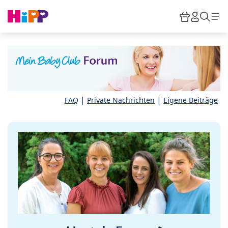
Skip to main content
Warenkor
HiPP M
Such
|
|
FAQ
Private Nachrichten
Eigene Beiträge