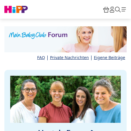
Skip to main content
Warenkor
HiPP M
Such
|
|
FAQ
Private Nachrichten
Eigene Beiträge