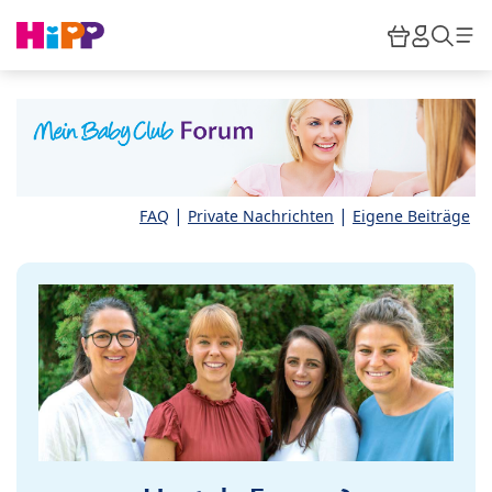
Skip to main content
Warenkor
HiPP M
Such
|
|
FAQ
Private Nachrichten
Eigene Beiträge