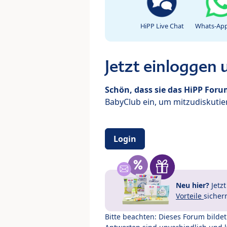
HiPP Live Chat
Whats-App
Jetzt einloggen
Schön, dass sie das HiPP For
BabyClub ein, um mitzudiskutier
Login
Neu hier?
Jetz
Vorteile
sicher
Bitte beachten: Dieses Forum bilde