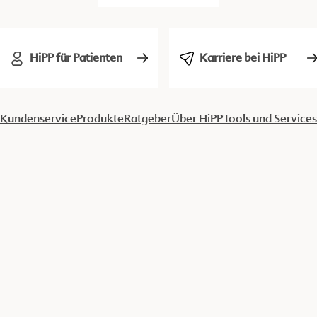
HiPP für Patienten
Karriere bei HiPP
Kundenservice
Produkte
Ratgeber
Über HiPP
Tools und Services