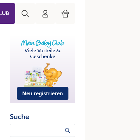
Suche
HiPP Mein Babyclub
Warenkorb
LUB
Viele Vorteile &
Geschenke
Neu registrieren
Suche
Suche