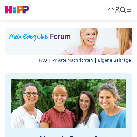
Skip to main content
Warenkor
HiPP M
Such
|
|
FAQ
Private Nachrichten
Eigene Beiträge