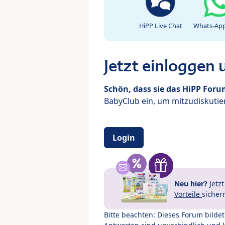
HiPP Live Chat
Whats-App
Jetzt einloggen
Schön, dass sie das HiPP For
BabyClub ein, um mitzudiskutier
Login
Neu hier?
Jetz
Vorteile
sicher
Bitte beachten: Dieses Forum bilde