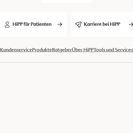
HiPP für Patienten
Karriere bei HiPP
Kundenservice
Produkte
Ratgeber
Über HiPP
Tools und Services