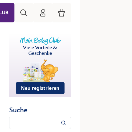
Suche
HiPP Mein Babyclub
Warenkorb
LUB
Viele Vorteile &
Geschenke
Neu registrieren
Suche
Suche