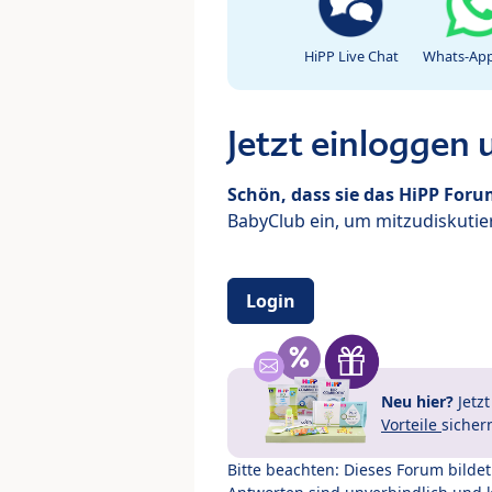
HiPP Live Chat
Whats-App
Jetzt einloggen
Schön, dass sie das HiPP For
BabyClub ein, um mitzudiskutier
Login
Neu hier?
Jetz
Vorteile
sicher
Bitte beachten: Dieses Forum bilde