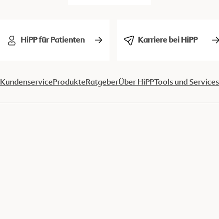
HiPP für Patienten
Karriere bei HiPP
Kundenservice
Produkte
Ratgeber
Über HiPP
Tools und Services