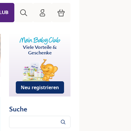
Suche
HiPP Mein Babyclub
Warenkorb
LUB
Viele Vorteile &
Geschenke
Neu registrieren
Suche
Suche