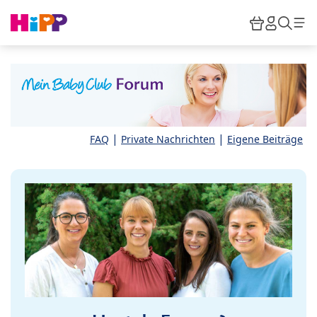
Skip to main content
Warenkor
HiPP M
Such
|
|
FAQ
Private Nachrichten
Eigene Beiträge