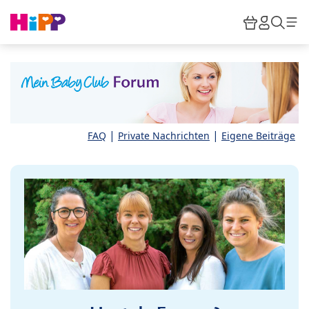
Skip to main content
Warenkor
HiPP M
Such
|
|
FAQ
Private Nachrichten
Eigene Beiträge