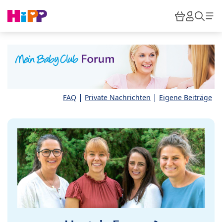
Skip to main content
Warenkor
HiPP M
Such
|
|
FAQ
Private Nachrichten
Eigene Beiträge