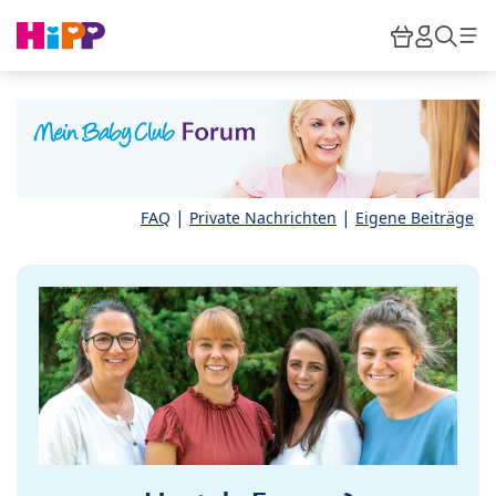
Skip to main content
Warenkor
HiPP M
Such
|
|
FAQ
Private Nachrichten
Eigene Beiträge