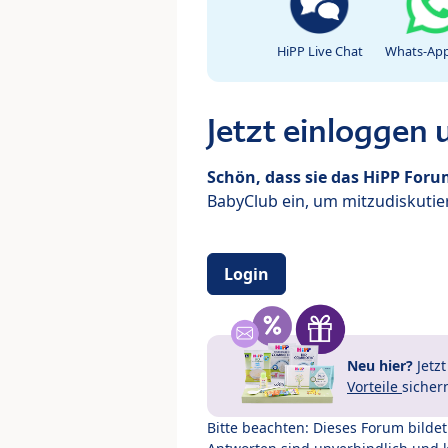
HiPP Live Chat
Whats-App
Jetzt einloggen
Schön, dass sie das HiPP For
BabyClub ein, um mitzudiskutier
Login
Neu hier?
Jetz
Vorteile
sicher
Bitte beachten: Dieses Forum bilde