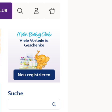
Suche
HiPP Mein Babyclub
Warenkorb
LUB
Viele Vorteile &
Geschenke
Neu registrieren
Suche
Suche