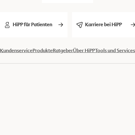
HiPP für Patienten
Karriere bei HiPP
Kundenservice
Produkte
Ratgeber
Über HiPP
Tools und Services