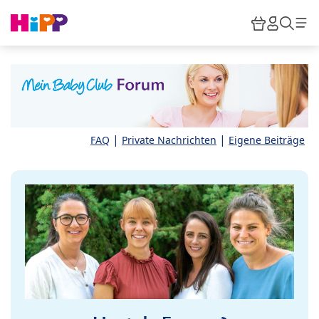
Skip to main content
Warenkor
HiPP M
Such
|
|
FAQ
Private Nachrichten
Eigene Beiträge