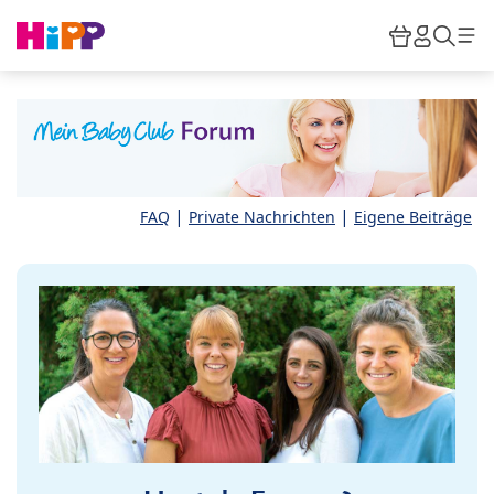
Skip to main content
Warenkor
HiPP M
Such
|
|
FAQ
Private Nachrichten
Eigene Beiträge