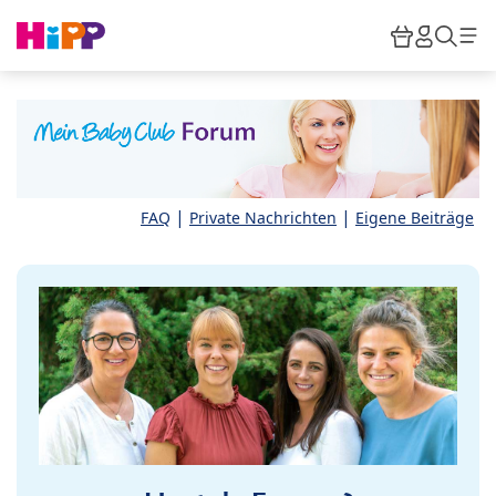
Skip to main content
Warenkor
HiPP M
Such
|
|
FAQ
Private Nachrichten
Eigene Beiträge