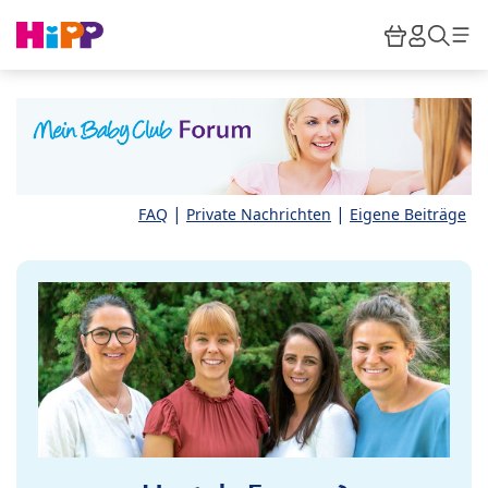
Skip to main content
Warenkor
HiPP M
Such
|
|
FAQ
Private Nachrichten
Eigene Beiträge