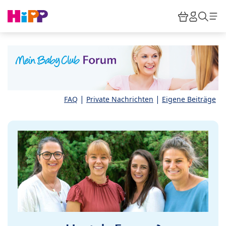
Skip to main content
Warenkor
HiPP M
Such
|
|
FAQ
Private Nachrichten
Eigene Beiträge