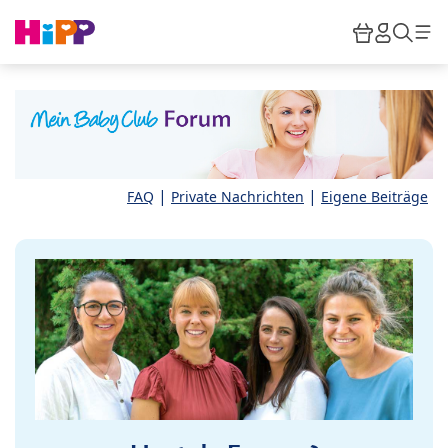
Skip to main content
Warenkor
HiPP M
Such
|
|
FAQ
Private Nachrichten
Eigene Beiträge