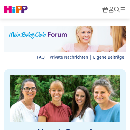
Skip to main content
Warenkor
HiPP M
Such
|
|
FAQ
Private Nachrichten
Eigene Beiträge