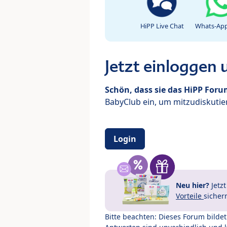
HiPP Live Chat
Whats-App
Jetzt einloggen
Schön, dass sie das HiPP For
BabyClub ein, um mitzudiskutier
Login
Neu hier?
Jetz
Vorteile
sicher
Bitte beachten: Dieses Forum bilde