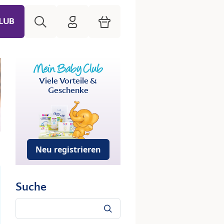
Suche
HiPP Mein Babyclub
Warenkorb
LUB
Viele Vorteile &
Geschenke
Neu registrieren
Suche
Suche