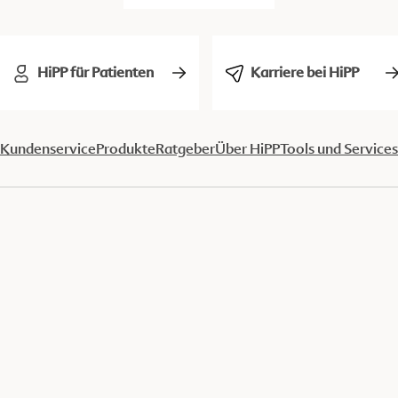
HiPP für Patienten
Karriere bei HiPP
Kundenservice
Produkte
Ratgeber
Über HiPP
Tools und Services