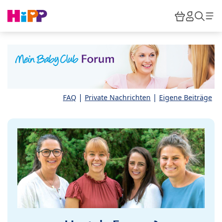
Skip to main content
Warenkor
HiPP M
Such
|
|
FAQ
Private Nachrichten
Eigene Beiträge