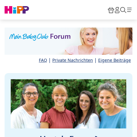
Skip to main content
Warenkor
HiPP M
Such
|
|
FAQ
Private Nachrichten
Eigene Beiträge