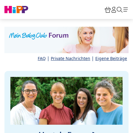
Skip to main content
Warenkor
HiPP M
Such
|
|
FAQ
Private Nachrichten
Eigene Beiträge