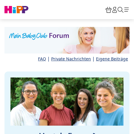
Skip to main content
Warenkor
HiPP M
Such
|
|
FAQ
Private Nachrichten
Eigene Beiträge