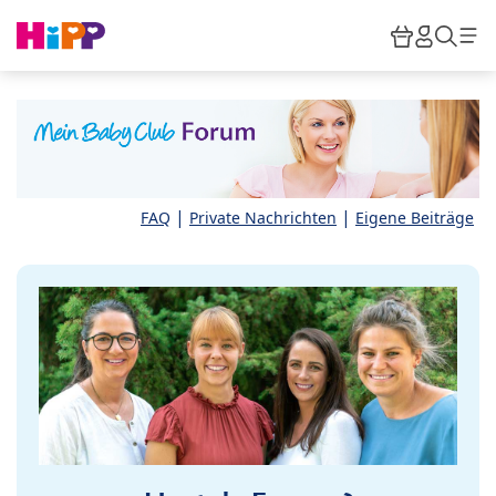
Skip to main content
Warenkor
HiPP M
Such
|
|
FAQ
Private Nachrichten
Eigene Beiträge