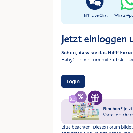
HiPP Live Chat
Whats-App
Jetzt einloggen
Schön, dass sie das HiPP For
BabyClub ein, um mitzudiskutier
Login
Neu hier?
Jetz
Vorteile
sicher
Bitte beachten: Dieses Forum bilde