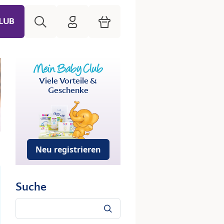
Suche
HiPP Mein Babyclub
Warenkorb
LUB
Viele Vorteile &
Geschenke
Neu registrieren
Suche
Suche