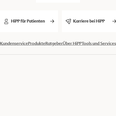
HiPP für Patienten
Karriere bei HiPP
Kundenservice
Produkte
Ratgeber
Über HiPP
Tools und Services