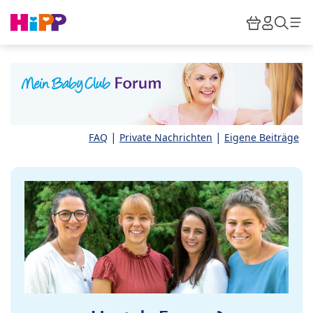
Skip to main content
Warenkor
HiPP M
Such
|
|
FAQ
Private Nachrichten
Eigene Beiträge