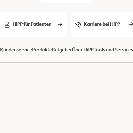
HiPP für Patienten
Karriere bei HiPP
Kundenservice
Produkte
Ratgeber
Über HiPP
Tools und Services