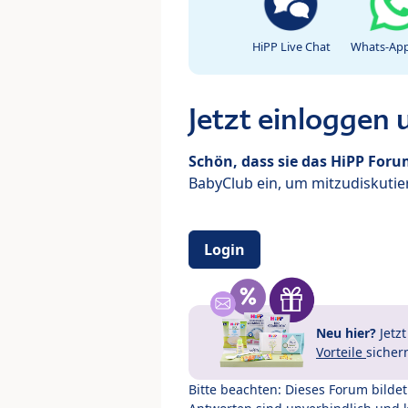
HiPP Live Chat
Whats-App
Jetzt einloggen
Schön, dass sie das HiPP For
BabyClub ein, um mitzudiskutier
Login
Neu hier?
Jetz
Vorteile
sicher
Bitte beachten: Dieses Forum bilde