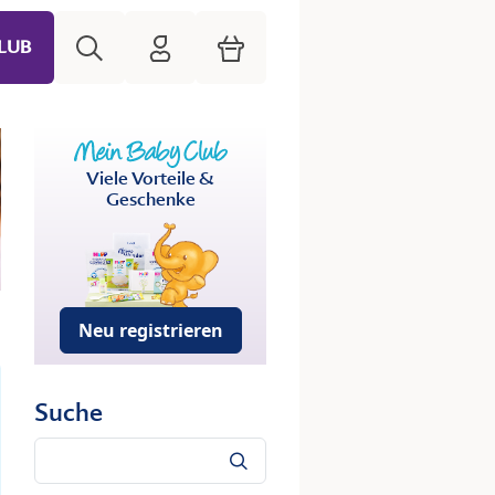
Suche
HiPP Mein Babyclub
Warenkorb
LUB
Viele Vorteile &
Geschenke
Neu registrieren
Suche
Suche