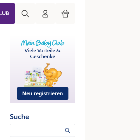
Suche
HiPP Mein Babyclub
Warenkorb
LUB
Viele Vorteile &
Geschenke
Neu registrieren
Suche
Suche