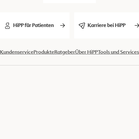
HiPP für Patienten
Karriere bei HiPP
Kundenservice
Produkte
Ratgeber
Über HiPP
Tools und Services