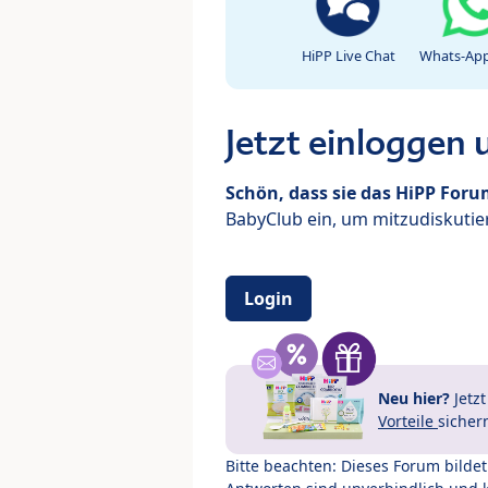
HiPP Live Chat
Whats-App
Jetzt einloggen
Schön, dass sie das HiPP For
BabyClub ein, um mitzudiskutier
Login
Neu hier?
Jetz
Vorteile
sicher
Bitte beachten: Dieses Forum bilde