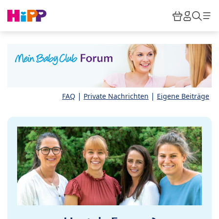
Skip to main content
Warenkor
HiPP M
Such
|
|
FAQ
Private Nachrichten
Eigene Beiträge