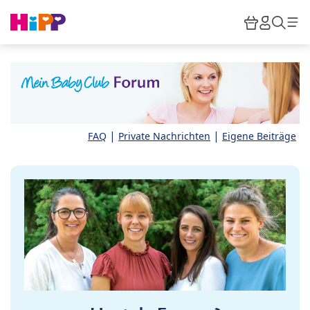
Skip to main content
Warenkor
HiPP M
Such
|
|
FAQ
Private Nachrichten
Eigene Beiträge