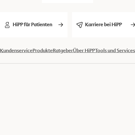
HiPP für Patienten
Karriere bei HiPP
Kundenservice
Produkte
Ratgeber
Über HiPP
Tools und Services