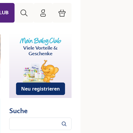
Suche
HiPP Mein Babyclub
Warenkorb
LUB
Viele Vorteile &
Geschenke
Neu registrieren
Suche
Suche