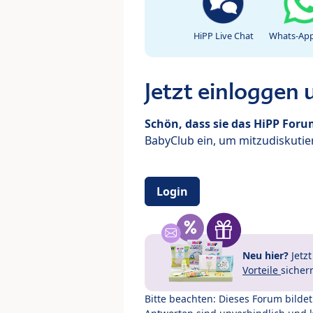
HiPP Live Chat
Whats-App
Jetzt einloggen
Schön, dass sie das HiPP For
BabyClub ein, um mitzudiskutier
Login
Neu hier?
Jetz
Vorteile
sicher
Bitte beachten: Dieses Forum bilde