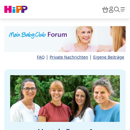
Skip to main content
Warenkor
HiPP M
Such
|
|
FAQ
Private Nachrichten
Eigene Beiträge