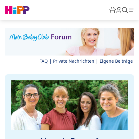
Skip to main content
Warenkor
HiPP M
Such
|
|
FAQ
Private Nachrichten
Eigene Beiträge