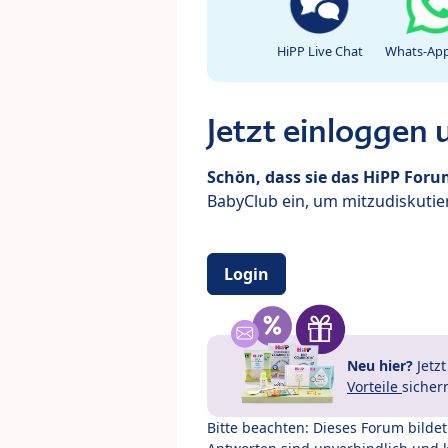
HiPP Live Chat
Whats-App
Jetzt einloggen
Schön, dass sie das HiPP For
BabyClub ein, um mitzudiskutier
Login
Neu hier?
Jetz
Vorteile
sicher
Bitte beachten: Dieses Forum bilde