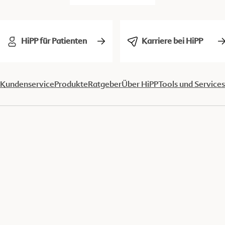
HiPP für Patienten
Karriere bei HiPP
Kundenservice
Produkte
Ratgeber
Über HiPP
Tools und Services