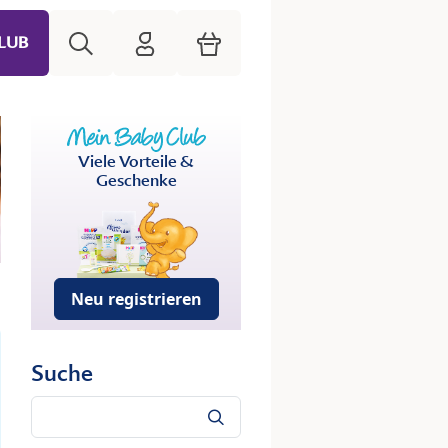
Suche
HiPP Mein Babyclub
Warenkorb
LUB
Viele Vorteile &
Geschenke
Neu registrieren
Suche
Suche