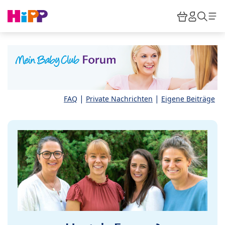
Skip to main content
Warenkor
HiPP M
Such
|
|
FAQ
Private Nachrichten
Eigene Beiträge