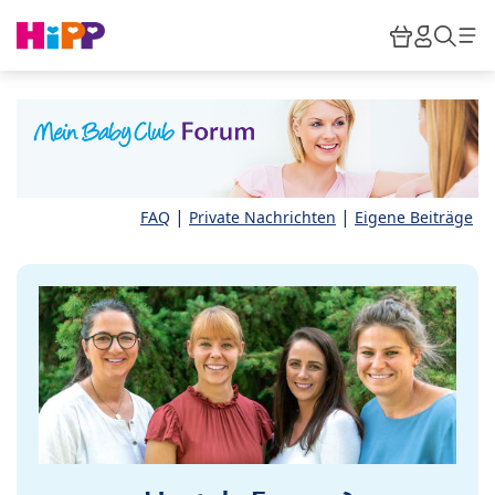
Skip to main content
Warenkor
HiPP M
Such
|
|
FAQ
Private Nachrichten
Eigene Beiträge