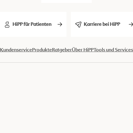
HiPP für Patienten
Karriere bei HiPP
Kundenservice
Produkte
Ratgeber
Über HiPP
Tools und Services