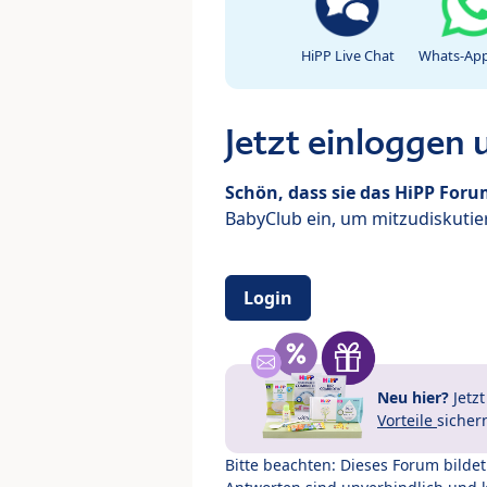
HiPP Live Chat
Whats-App
Jetzt einloggen
Schön, dass sie das HiPP For
BabyClub ein, um mitzudiskutier
Login
Neu hier?
Jetz
Vorteile
sicher
Bitte beachten: Dieses Forum bilde