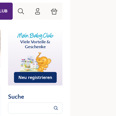
Suche
HiPP Mein Babyclub
Warenkorb
LUB
Viele Vorteile &
Geschenke
Neu registrieren
Suche
Suche