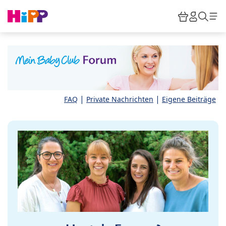
Skip to main content
Warenkor
HiPP M
Such
|
|
FAQ
Private Nachrichten
Eigene Beiträge